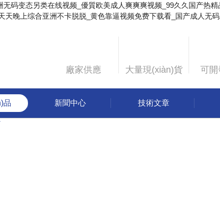
亚洲无码变态另类在线视频_優質欧美成人爽爽爽视频_99久久国产热精
天天晚上综合亚洲不卡脱脱_黄色靠逼视频免费下载看_国产成人无码精
廠家供應
大量現(xiàn)貨
可開發
n)品
新聞中心
技術文章
心