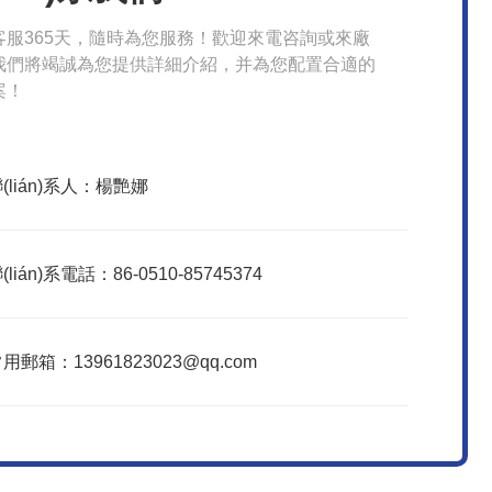
服365天，隨時為您服務！歡迎來電咨詢或來廠
們將竭誠為您提供詳細介紹，并為您配置合適的
案！
(lián)系人：楊艷娜
(lián)系電話：86-0510-85745374
用郵箱：13961823023@qq.com