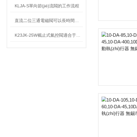
KLJA-S單向節(jié)流閥的工作流程
直流二位三通電磁閥可以長時間保持關閉或打開狀態(tài)
K23JK-25W截止式氣控閥適合于對流量的調(diào)節(jié)