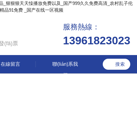
品_狠狠狠天天懆播放免费以及_国产999久久免费高清_农村乱子伦
品91免费 _国产在线一区视频
服務熱線：
13961823023
(fā)票
在線留言
聯(lián)系我
們