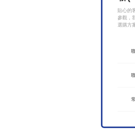
貼心的客
參觀，我
選購方
聯
án)系我們
聯
無錫市氣動元件總廠） 版權
常
g)
sitemap.xml
管